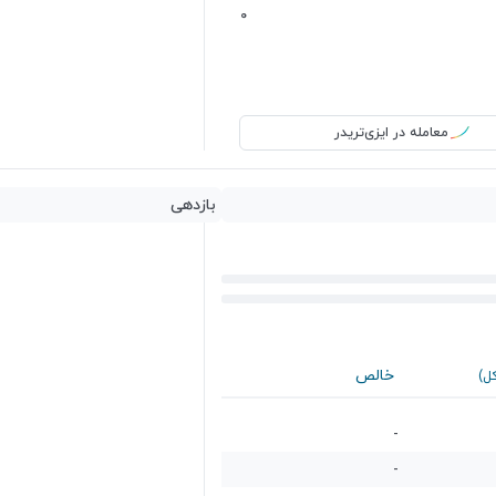
0
معامله در ایزی‌تریدر
بازدهی
خالص
کل)
-
-