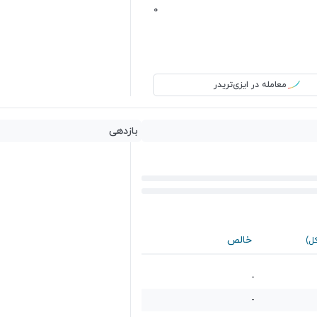
0
معامله در ایزی‌تریدر
بازدهی
خالص
کل)
-
-