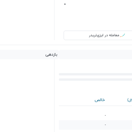
0
معامله در ایزی‌تریدر
بازدهی
خالص
کل)
-
-