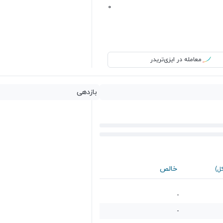
0
معامله در ایزی‌تریدر
بازدهی
خالص
کل)
-
-