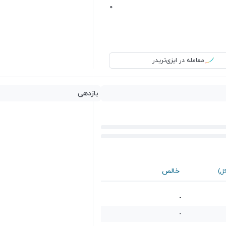
0
معامله در ایزی‌تریدر
بازدهی
خالص
کل)
-
-