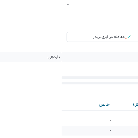
0
معامله در ایزی‌تریدر
بازدهی
خالص
کل)
-
-