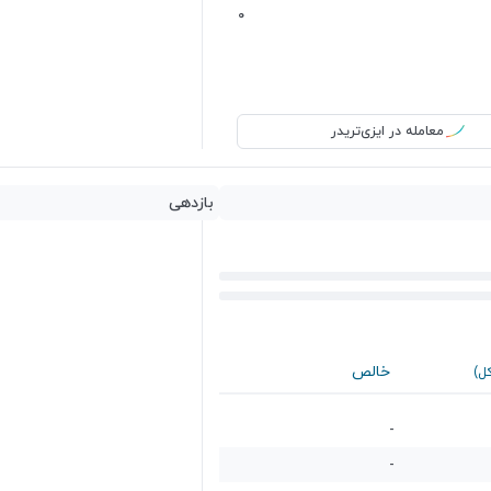
0
معامله در ایزی‌تریدر
بازدهی
خالص
کل)
-
-