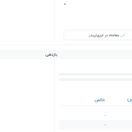
0
معامله در ایزی‌تریدر
بازدهی
خالص
کل)
-
-