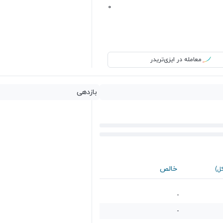
0
معامله در ایزی‌تریدر
بازدهی
خالص
کل)
-
-