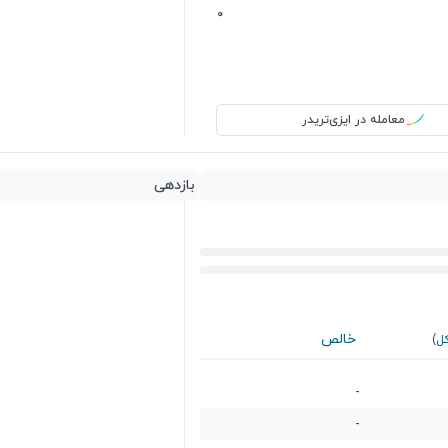
0
معامله در ایزی‌تریدر
بازدهی
خالص
کل)
-
-