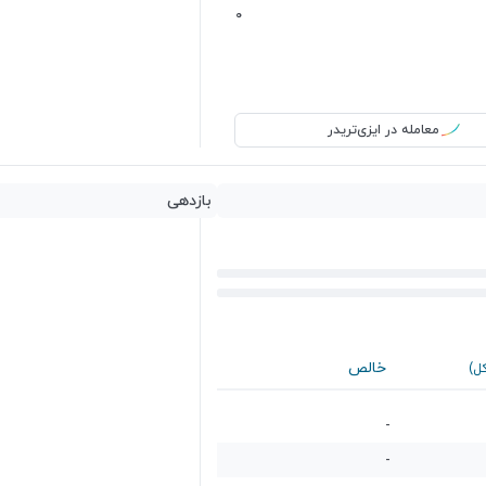
0
معامله در ایزی‌تریدر
بازدهی
خالص
کل)
-
-