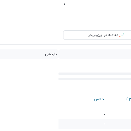
0
معامله در ایزی‌تریدر
بازدهی
خالص
کل)
-
-