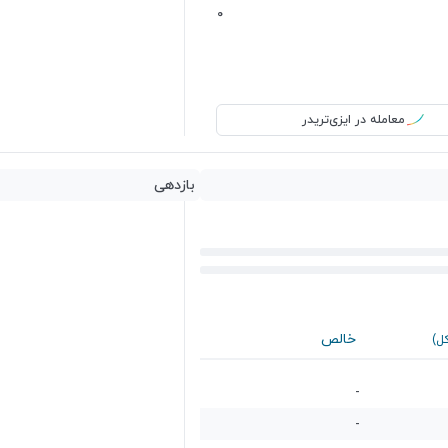
0
معامله در ایزی‌تریدر
بازدهی
خالص
کل)
-
-