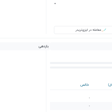
0
معامله در ایزی‌تریدر
بازدهی
خالص
کل)
-
-