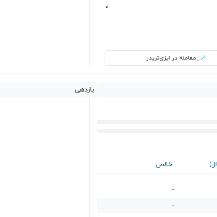
0
معامله در ایزی‌تریدر
بازدهی
خالص
کل)
-
-