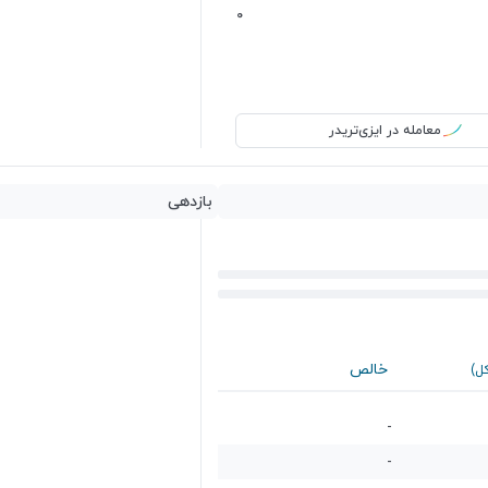
0
معامله در ایزی‌تریدر
بازدهی
خالص
کل)
-
-