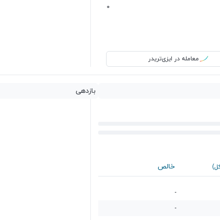
0
معامله در ایزی‌تریدر
بازدهی
خالص
کل)
-
-