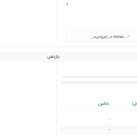
0
معامله در ایزی‌تریدر
بازدهی
خالص
کل)
-
-