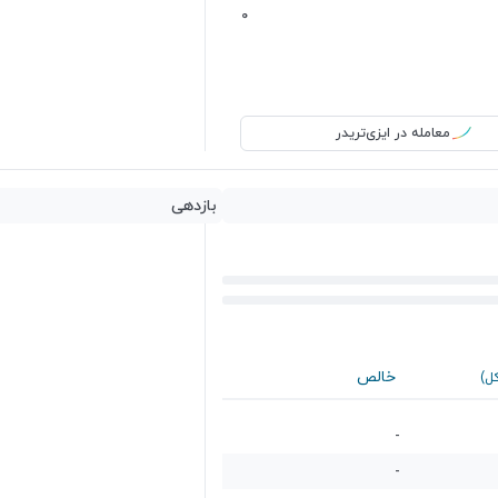
0
معامله در ایزی‌تریدر
بازدهی
خالص
کل)
-
-