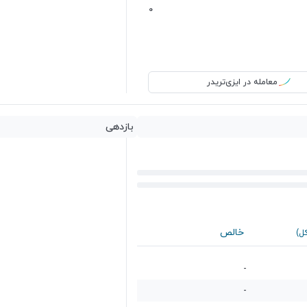
0
معامله در ایزی‌تریدر
بازدهی
خالص
کل)
-
-