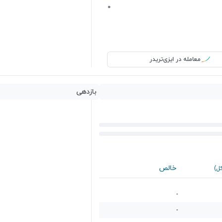
0
معامله در ایزی‌تریدر
بازدهی
خالص
کل)
-
-