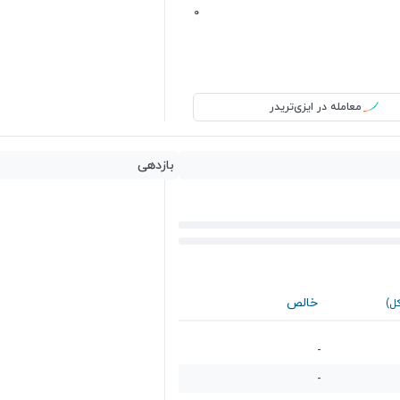
0
معامله در ایزی‌تریدر
بازدهی
خالص
کل)
-
-