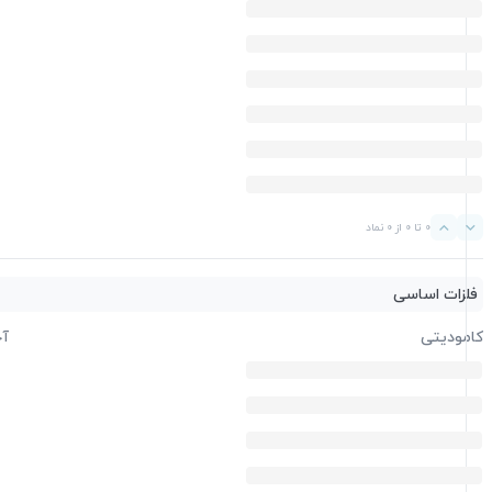
0 تا 0 از 0 نماد
فلزات اساسی
کامودیتی
آخ