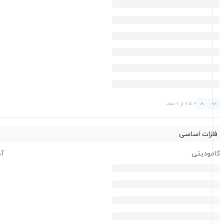
0 تا 0 از 0 نماد
فلزات اساسی
کامودیتی
آخ