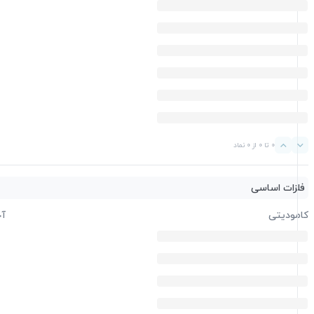
0 تا 0 از 0 نماد
فلزات اساسی
کامودیتی
آخ