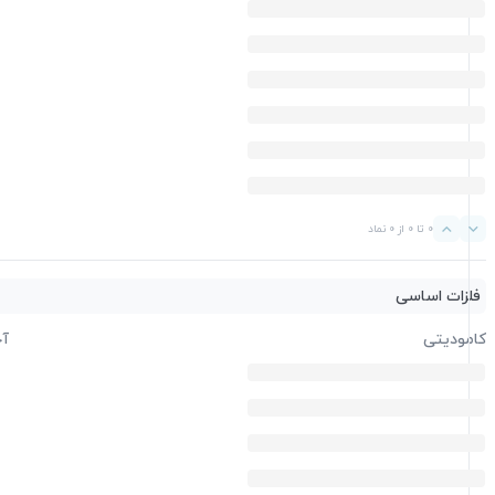
0 تا 0 از 0 نماد
فلزات اساسی
کامودیتی
آخ