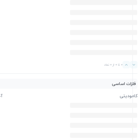
0 تا 0 از 0 نماد
فلزات اساسی
کامودیتی
آخ