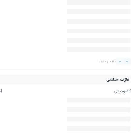
0 تا 0 از 0 نماد
فلزات اساسی
کامودیتی
آخ