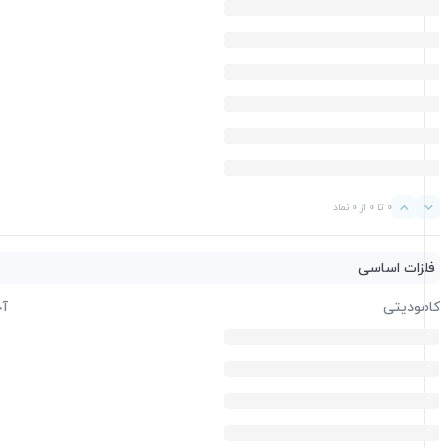
0 تا 0 از 0 نماد
فلزات اساسی
کامودیتی
آخ